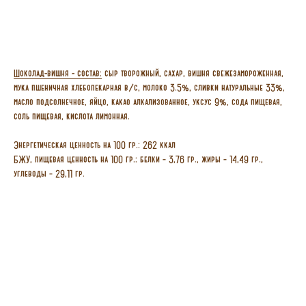
Шоколад-вишня - состав:
сыр творожный, сахар, вишня свежезамороженная,
мука пшеничная хлебопекарная в/с, молоко 3.5%, сливки натуральные 33%,
масло подсолнечное, яйцо, какао алкализованное, уксус 9%, сода пищевая,
соль пищевая, кислота лимонная.
Энергетическая ценность на 100 гр.:
262 ккал
БЖУ, пищевая ценность на 100 гр.:
белки – 3,76 гр., жиры – 14,49 гр.,
углеводы – 29,11 гр.