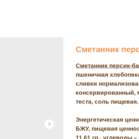
Сметанник пер
Сметанник персик-ба
пшеничная хлебопекар
сливки нормализован
консервированный, 
теста, соль пищевая.
Энергетическая ценно
БЖУ, пищевая ценност
11,61 гр., углеводы – 