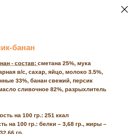
сик-банан
нан - состав:
сметана 25%, мука
ная в/с, сахар, яйцо, молоко 3.5%,
ные 33%, банан свежий, персик
масло сливочное 82%, разрыхлитель
сть на 100 гр.:
251 ккал
ь на 100 гр.:
белки – 3,68 гр., жиры –
32,66 гр.