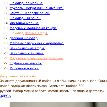
Шоколадная малина.
Муссовый йогурт вишня-клубника.
Сметанник персик-банан.
Шоколадный банан.
Фисташка-малина.
Медовик с малиновым конфи.
Шоколад
Л
есные ягоды.
Двойной шоколад
.
Маковый с черникой и карамелью.
Ваниль лесные ягоды.
Ванильный с вишней.
Медовик с домашней карамелью.
Клубничный мохито.
Молочный ломтик.
Дегустационный набор
Закажите дегустационный набор из любых начинок на выбор. Один
набор содержит шесть вкусов. Стоимость набора 600
рублей. Набор можно забрать самовывозом или яндекс доставкой
ЗДЕСЬ
.