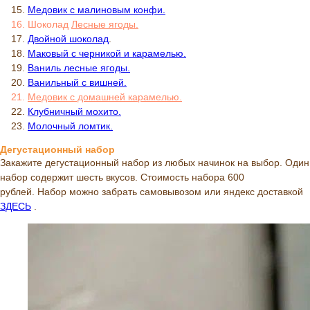
Медовик с малиновым конфи.
Шоколад
Л
есные ягоды.
Двойной шоколад
.
Маковый с черникой и карамелью.
Ваниль лесные ягоды.
Ванильный с вишней.
Медовик с домашней карамелью.
Клубничный мохито.
Молочный ломтик.
Дегустационный набор
Закажите дегустационный набор из любых начинок на выбор. Один
набор содержит шесть вкусов. Стоимость набора 600
рублей. Набор можно забрать самовывозом или яндекс доставкой
ЗДЕСЬ
.