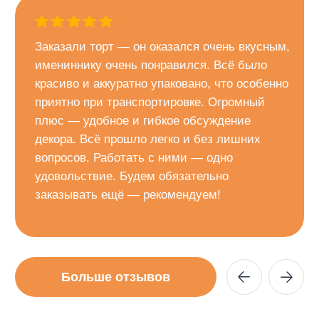
ответим на все ваши вопросы.
Написать в
Перейти во
MAX
Вконтакте
Приглашаем вас на
бесплатную дегустацию!
В нашей студии мы покажем вам все
возможные начинки для вашего торта, чтобы