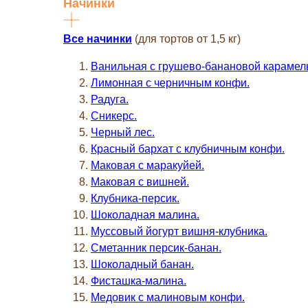
Начинки
Все начинки
(для тортов от 1,5 кг)
Ванильная с грушево-банановой карамел
Лимонная с черничным конфи.
Радуга.
Сникерс.
Черный лес.
Красный бархат с клубничным конфи.
Маковая с маракуйей.
Маковая с вишней.
Клубника-персик.
Шоколадная малина.
Муссовый йогурт вишня-клубника.
Сметанник персик-банан.
Шоколадный банан.
Фисташка-малина.
Медовик с малиновым конфи.