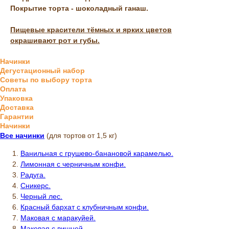
Покрытие торта - шоколадный ганаш.
Пищевые красители тёмных и ярких цветов
окрашивают рот и губы.
Начинки
Дегустационный набор
Советы по выбору торта
Оплата
Упаковка
Доставка
Гарантии
Начинки
Все начинки
(для тортов от 1,5 кг)
Ванильная с грушево-банановой карамелью.
Лимонная с черничным конфи.
Радуга.
Сникерс.
Черный лес.
Красный бархат с клубничным конфи.
Маковая с маракуйей.
Маковая с вишней.